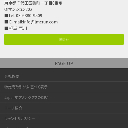
東京都千代田区麹町一丁目8番地
OIマンション202
■Tel. 03-6380-9509
■ E-mail:
info@jmcrun.com
■ 担当：宮川
問合せ
PAGE UP
会社概要
特定商取引法に基づく表示
Japanマラソンクラブの想い
コーチ紹介
キャンセルポリシー