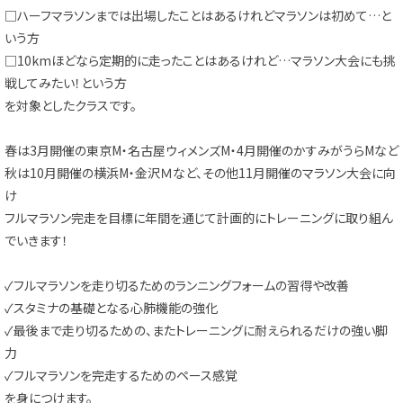
□ハーフマラソンまでは出場したことはあるけれどマラソンは初めて…と
いう方
□10kmほどなら定期的に走ったことはあるけれど…マラソン大会にも挑
戦してみたい！という方
を対象としたクラスです。
春は3月開催の東京M・名古屋ウィメンズM・4月開催のかすみがうらMなど
秋は10月開催の横浜M・金沢Ｍなど、その他11月開催のマラソン大会に向
け
フルマラソン完走を目標に年間を通じて計画的にトレーニングに取り組ん
でいきます！
✓フルマラソンを走り切るためのランニングフォームの習得や改善
✓スタミナの基礎となる心肺機能の強化
✓最後まで走り切るための、またトレーニングに耐えられるだけの強い脚
力
✓フルマラソンを完走するためのペース感覚
を身につけます。