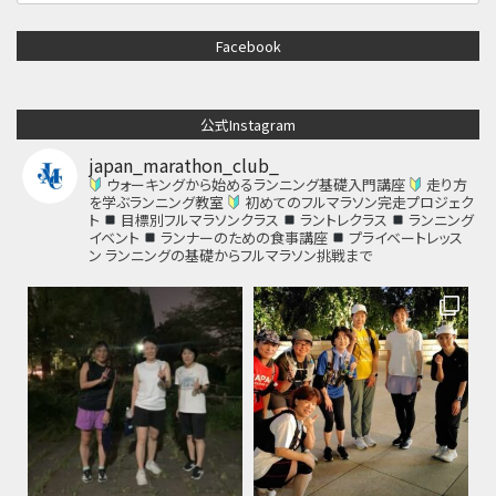
Facebook
公式Instagram
japan_marathon_club_
ウォーキングから始めるランニング基礎入門講座
走り方
を学ぶランニング教室
初めてのフルマラソン完走プロジェク
ト
目標別フルマラソンクラス
ラントレクラス
ランニング
イベント
ランナーのための食事講座
プライベートレッス
ン
ランニングの基礎からフルマラソン挑戦まで