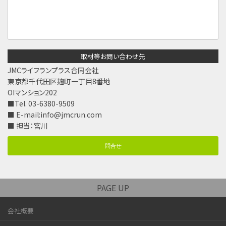
取材等お問い合わせ先
JMCライフランプラス合同会社
東京都千代田区麹町一丁目8番地
OIマンション202
■Tel. 03-6380-9509
■ E-mail:
info@jmcrun.com
■ 担当：宮川
問合せ
PAGE UP
会社概要