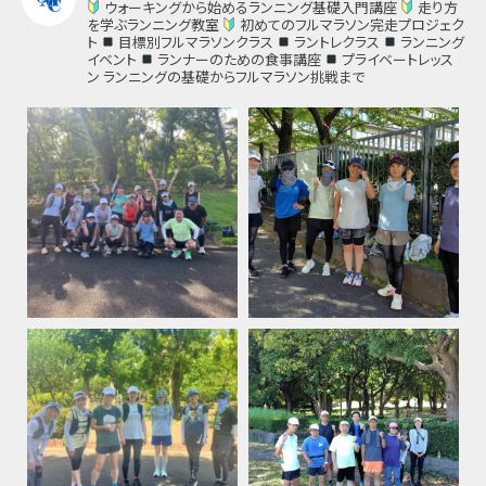
ウォーキングから始めるランニング基礎入門講座
走り方
を学ぶランニング教室
初めてのフルマラソン完走プロジェク
ト
目標別フルマラソンクラス
ラントレクラス
ランニング
イベント
ランナーのための食事講座
プライベートレッス
ン
ランニングの基礎からフルマラソン挑戦まで