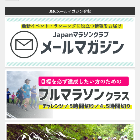
ア
JMCメールマガジン登録
ド
レ
ス