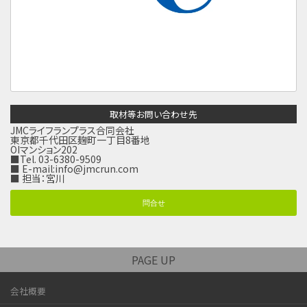
取材等お問い合わせ先
JMCライフランプラス合同会社
東京都千代田区麹町一丁目8番地
OIマンション202
■Tel. 03-6380-9509
■ E-mail:
info@jmcrun.com
■ 担当：宮川
問合せ
PAGE UP
会社概要