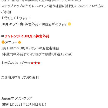
ステップアップのために、いつもと違う練習に挑戦してみたい！という方の
ご参加
お待ちしております！
10月はもう1度、神宮外苑で練習会があります
⇒
チャレンジＲＵＮ炎in神宮外苑
メニュー
1周1.3Km×3周×2セットの変化走練習
（半蔵門⇒外苑まではジョグで移動（片道3.2km））
お申込みはコチラ⇒
★★★
ご参加お待ちしております！
Japanマラソンクラブ
（更新日；2021年10月4日（月））