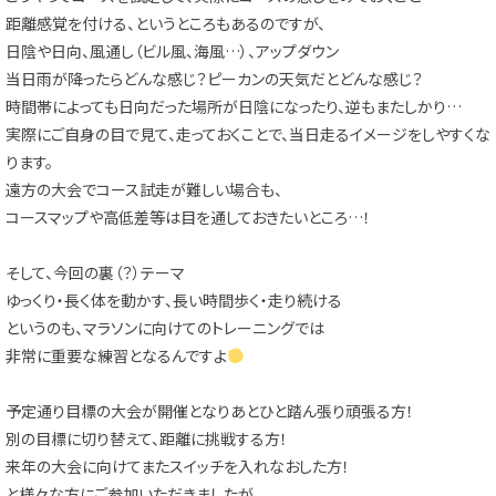
距離感覚を付ける、というところもあるのですが、
日陰や日向、風通し（ビル風、海風…）、アップダウン
当日雨が降ったらどんな感じ？ピーカンの天気だとどんな感じ？
時間帯によっても日向だった場所が日陰になったり、逆もまたしかり…
実際にご自身の目で見て、走っておくことで、当日走るイメージをしやすくな
ります。
遠方の大会でコース試走が難しい場合も、
コースマップや高低差等は目を通しておきたいところ…！
そして、今回の裏（？）テーマ
ゆっくり・長く体を動かす、長い時間歩く・走り続ける
というのも、マラソンに向けてのトレーニングでは
非常に重要な練習となるんですよ
予定通り目標の大会が開催となりあとひと踏ん張り頑張る方！
別の目標に切り替えて、距離に挑戦する方！
来年の大会に向けてまたスイッチを入れなおした方！
と様々な方にご参加いただきましたが、