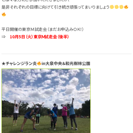
是非それぞれの目標に向けて引き続き頑張ってまいりましょう
平日開催の東京Ｍ試走会（まだお申込みＯＫ！）
⇒
10月5日（火）東京Ｍ試走会（後半）
★チャレンジラン炎
in大泉中央＆和光樹林公園