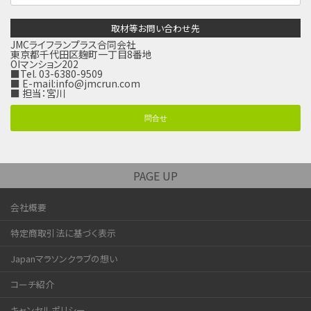
取材等お問い合わせ先
JMCライフランプラス合同会社
東京都千代田区麹町一丁目8番地
OIマンション202
■Tel. 03-6380-9509
■ E-mail:
info@jmcrun.com
■ 担当：宮川
問合せ
PAGE UP
会社概要
特定商取引法に基づく表示
Japanマラソンクラブの想い
コーチ紹介
キャンセルポリシー