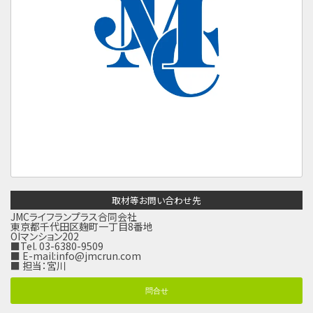
取材等お問い合わせ先
JMCライフランプラス合同会社
東京都千代田区麹町一丁目8番地
OIマンション202
■Tel. 03-6380-9509
■ E-mail:
info@jmcrun.com
■ 担当：宮川
問合せ