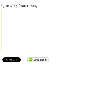
\\JMCの公式YouTube//