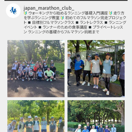
japan_marathon_club_
ウォーキングから始めるランニング基礎入門講座
走り方
を学ぶランニング教室
初めてのフルマラソン完走プロジェク
ト
目標別フルマラソンクラス
ラントレクラス
ランニング
イベント
ランナーのための食事講座
プライベートレッス
ン
ランニングの基礎からフルマラソン挑戦まで