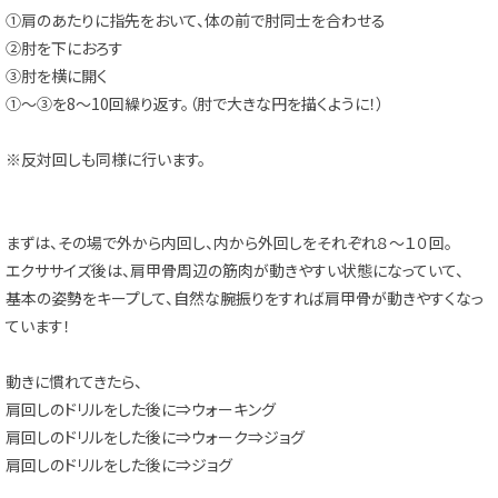
①肩のあたりに指先をおいて、体の前で肘同士を合わせる
②肘を下におろす
③肘を横に開く
①～③を8～10回繰り返す。（肘で大きな円を描くように！）
※反対回しも同様に行います。
まずは、その場で外から内回し、内から外回しをそれぞれ８～１０回。
エクササイズ後は、肩甲骨周辺の筋肉が動きやすい状態になっていて、
基本の姿勢をキープして、自然な腕振りをすれば肩甲骨が動きやすくなっ
ています！
動きに慣れてきたら、
肩回しのドリルをした後に⇒ウォーキング
肩回しのドリルをした後に⇒ウォーク⇒ジョグ
肩回しのドリルをした後に⇒ジョグ