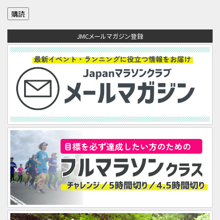
ル
ア
JMCメールマガジン登録
ド
レ
ス