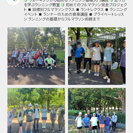
を学ぶランニング教室
初めてのフルマラソン完走プロジェク
ト
目標別フルマラソンクラス
ラントレクラス
ランニング
イベント
ランナーのための食事講座
プライベートレッス
ン
ランニングの基礎からフルマラソン挑戦まで