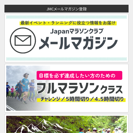
ア
JMCメールマガジン登録
ド
レ
ス